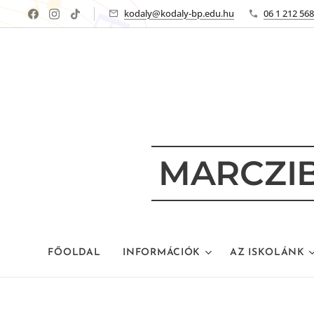
kodaly@kodaly-bp.edu.hu
06 1 212 56
MARCZIB
FŐOLDAL
INFORMÁCIÓK
AZ ISKOLÁNK