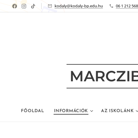
kodaly@kodaly-bp.edu.hu
06 1 212 56
MARCZIB
FŐOLDAL
INFORMÁCIÓK
AZ ISKOLÁNK