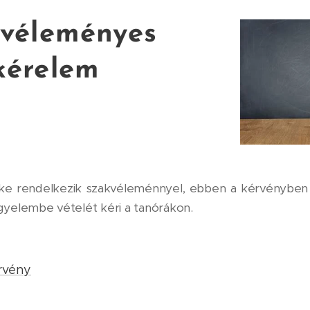
véleményes
kérelem
 rendelkezik szakvéleménnyel, ebben a kérvényben 
gyelembe vételét kéri a tanórákon.
rvény