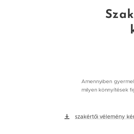
Szak
Amennyiben gyermeke
milyen könnyítések fi
szakértői vélemény ké