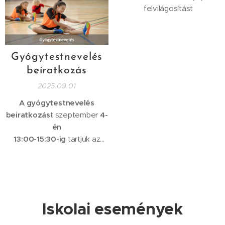
felvilágosítást
Gyógytestnevelés
beíratkozás
2025.09.01
A gyógytestnevelés
beiratkozás
t szeptember
4-
én
13:00-15:30-ig
tartjuk az
orvosi szobában.
Iskolai események