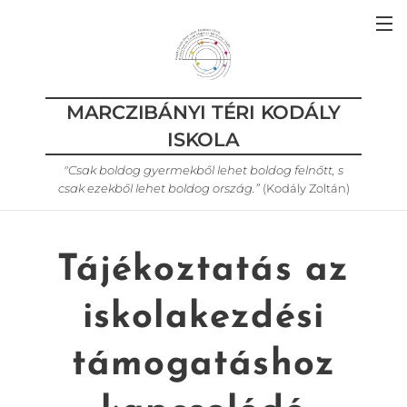
MARCZIBÁNYI TÉRI KODÁLY
ISKOLA
"Csak boldog gyermekből lehet boldog felnőtt, s
csak ezekből lehet boldog ország.”
(Kodály Zoltán)
Tájékoztatás az
iskolakezdési
támogatáshoz