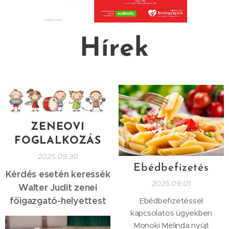
Hírek
ZENEOVI
FOGLALKOZÁS
2025.09.30
Ebédbefizetés
Kérdés esetén keressék
2025.09.01
Walter Judit zenei
főigazgató-helyettest
Ebédbefizetéssel
kapcsolatos ügyekben
Monoki Melinda nyújt