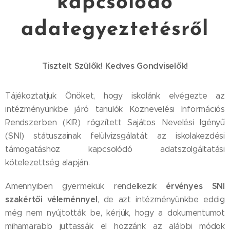
kapcsolódó
adategyeztetésről
Tisztelt Szülők! Kedves Gondviselők!
Tájékoztatjuk Önöket, hogy iskolánk elvégezte az
intézményünkbe járó tanulók Köznevelési Információs
Rendszerben (KIR) rögzített Sajátos Nevelési Igényű
(SNI) státuszainak felülvizsgálatát az iskolakezdési
támogatáshoz kapcsolódó adatszolgáltatási
kötelezettség alapján.
érvényes SNI
Amennyiben gyermekük rendelkezik
szakértői véleménnyel
, de azt intézményünkbe eddig
még nem nyújtották be, kérjük, hogy a dokumentumot
mihamarabb juttassák el hozzánk az alábbi módok