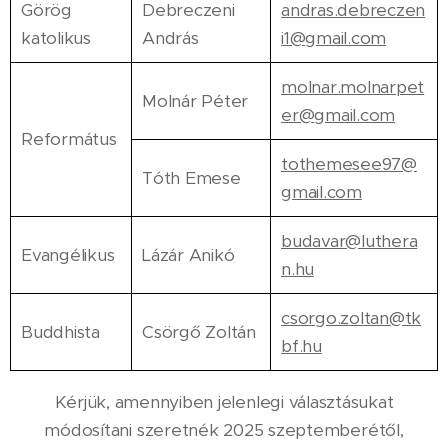
Görög
Debreczeni
andras.debreczen
katolikus
András
i1@gmail.com
molnar.molnarpet
Molnár Péter
er@gmail.com
Református
tothemesee97@
Tóth Emese
gmail.com
budavar@luthera
Evangélikus
Lázár Anikó
n.hu
csorgo.zoltan@tk
Buddhista
Csörgő Zoltán
bf.hu
Kérjük, amennyiben jelenlegi választásukat
módosítani szeretnék 2025 szeptemberétől,