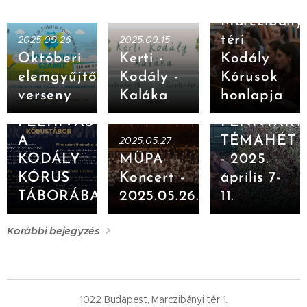
a
Marczibány
téri
2025.09.26
2025.09.15
Októberi
Kerti -
Kodály
elemgyűjtő
Kodály -
Kórusok
verseny
Kaláka
honlapja
2025.06.26
2025.04.07
FELHÍVÁS
FENNTART
A
TÉMAHÉT
2025.05.27
KODÁLY
MÜPA
- 2025.
KÓRUS
Koncert -
április 7-
TÁBORÁBA
2025.05.26.
11.
Korábbi bejegyzés
1022 Budapest, Marczibányi tér 1.