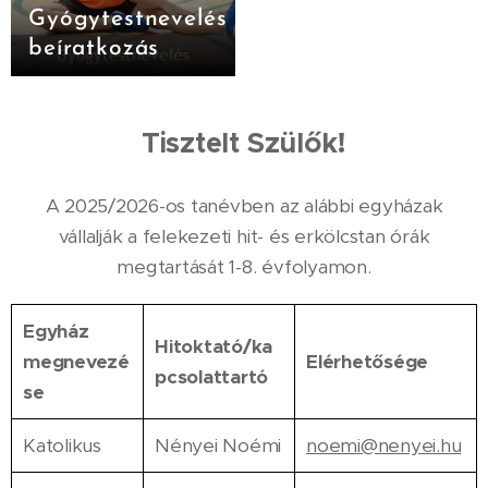
Gyógytestnevelés
beíratkozás
Tisztelt Szülők!
A 2025/2026-os tanévben az alábbi egyházak
vállalják a felekezeti hit- és erkölcstan órák
megtartását 1-8. évfolyamon.
Egyház
Hitoktató/ka
megnevezé
Elérhetősége
pcsolattartó
se
Katolikus
Nényei Noémi
noemi@nenyei.hu