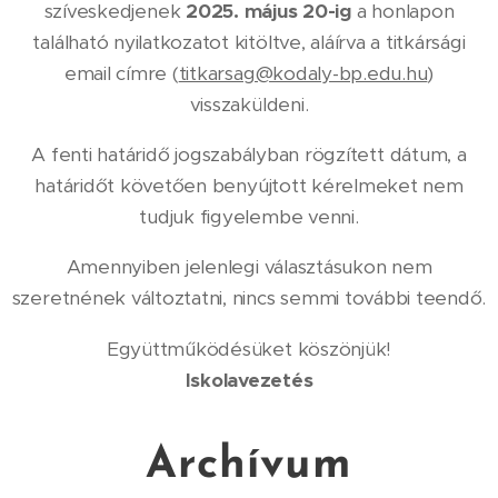
szíveskedjenek
2025. május 20-ig
a honlapon
található nyilatkozatot kitöltve, aláírva a titkársági
email címre (
titkarsag@kodaly-bp.edu.hu
)
visszaküldeni.
A fenti határidő jogszabályban rögzített dátum, a
határidőt követően benyújtott kérelmeket nem
tudjuk figyelembe venni.
Amennyiben jelenlegi választásukon nem
szeretnének változtatni, nincs semmi további teendő.
Együttműködésüket köszönjük!
Iskolavezetés
2025.06.27
Archívum
Elindult