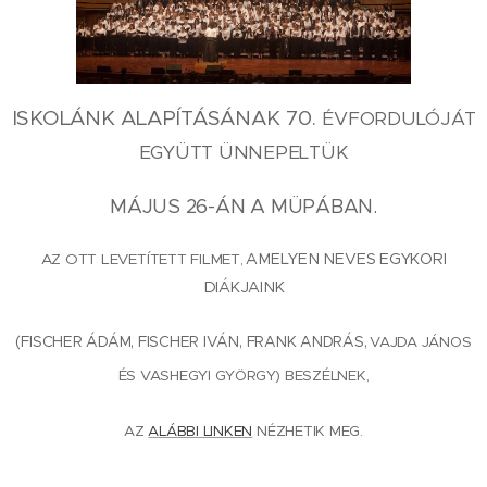
ISKOLÁNK ALAPÍTÁSÁNAK 70.
ÉVFORDULÓJÁT
EGYÜTT ÜNNEPELTÜK
MÁJUS 26-ÁN A MÜPÁBAN.
AMELYEN NEVES EGYKORI
AZ OTT LEVETÍTETT FILMET,
DIÁKJAINK
(FISCHER ÁDÁM, FISCHER IVÁN, FRANK ANDRÁS,
VAJDA JÁNOS
ÉS VASHEGYI GYÖRGY)
BESZÉLNEK,
AZ
ALÁBBI LINKEN
NÉZHETIK MEG.