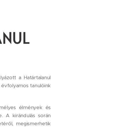
yázott a Határtalanul
 évfolyamos tanulóink
emélyes élmények és
e. A kirándulás során
etéről, megismerhetik