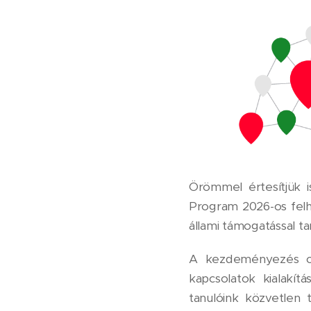
Örömmel értesítjük i
Program 2026-os felh
állami támogatással t
A kezdeményezés cé
kapcsolatok kialakít
tanulóink közvetlen 