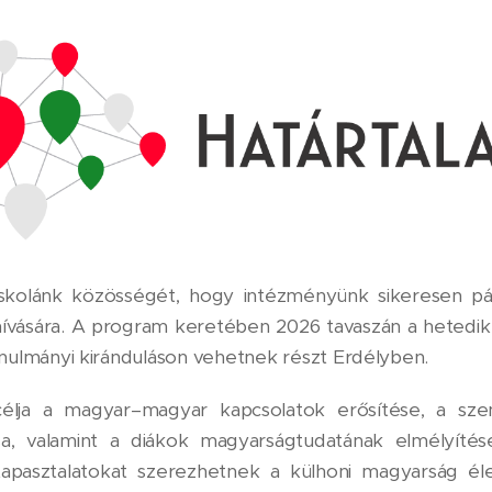
skolánk közösségét, hogy intézményünk sikeresen pál
ívására. A program keretében 2026 tavaszán a hetedik
anulmányi kiránduláson vehetnek részt Erdélyben.
lja a magyar–magyar kapcsolatok erősítése, a sz
ása, valamint a diákok magyarságtudatának elmélyítés
tapasztalatokat szerezhetnek a külhoni magyarság él