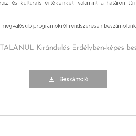
rajzi és kulturális értékeinket, valamint a határon t
 megvalósuló programokról rendszeresen beszámolunk i
ALANUL Kirándulás Erdélyben-képes be
Beszámoló