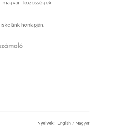
úli magyar közösségek
skolánk honlapján.
számoló
Nyelvek
English
Magyar