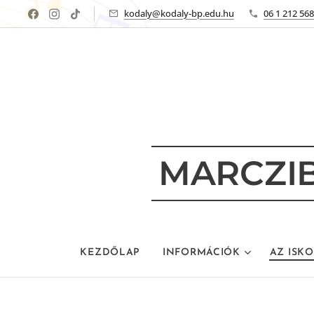
kodaly@kodaly-bp.edu.hu
06 1 212 56
MARCZIB
KEZDŐLAP
INFORMÁCIÓK
AZ ISK