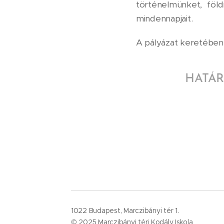
történelmünket, föld
mindennapjait.
A pályázat keretében
HATÁRT
1022 Budapest, Marczibányi tér 1.
© 2025 Marczibányi téri Kodály Iskola