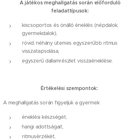
A játékos meghallgatás során előforduló
feladattípusok:
kiscsoportos és önálló éneklés (népdalok,
gyermekdalok),
rövid, néhány ütemes egyszerűbb ritmus
visszatapsolása,
egyszerű dallamrészlet visszaéneklése.
Értékelési szempontok:
A meghallgatás során figyeljük a gyermek
éneklési készségét,
hangi adottságait,
ritmusérzékét,