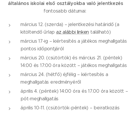
általános iskolai első osztályokba való jelentkezés
fontosabb dátumai:
március 12. (szerda) – jelentkezési határidő (a
kitöltendő űrlap
az alábbi linken
található)
március 17-ig – kiértesítés a játékos meghallgatás
pontos időpontjáról
március 20. (csütörtök) és március 21. (péntek)
14:00 és 17:00 óra között – játékos meghallgatás
március 24. (hétfő) éjfélig – kiértesítés a
meghallgatás eredményéről
április 4. (péntek) 14:00 óra és 17.00 óra között –
pót-meghallgatás
április 10-11. (csütörtök-péntek) – beiratkozás