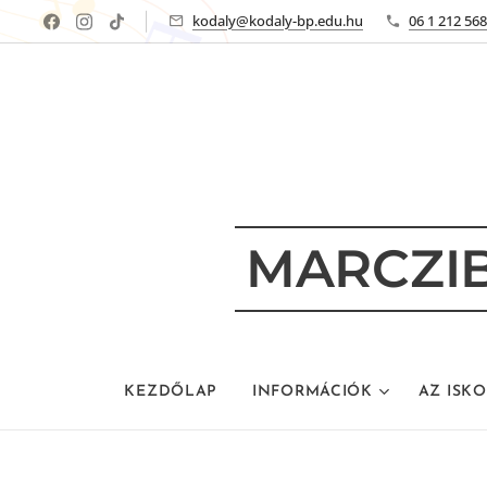
kodaly@kodaly-bp.edu.hu
06 1 212 56
MARCZIB
KEZDŐLAP
INFORMÁCIÓK
AZ ISK